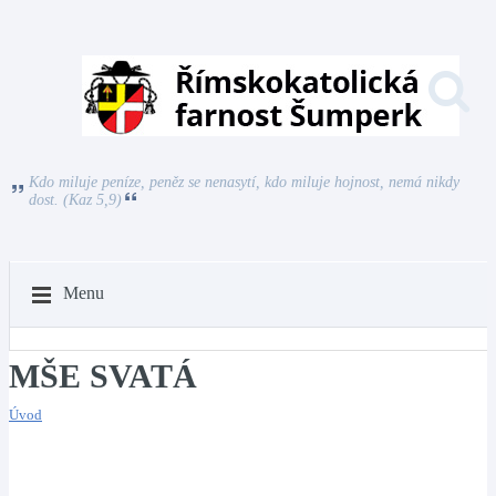
Kdo miluje peníze, peněz se nenasytí, kdo miluje hojnost, nemá nikdy
dost. (Kaz 5,9)
Menu
MŠE SVATÁ
Úvod