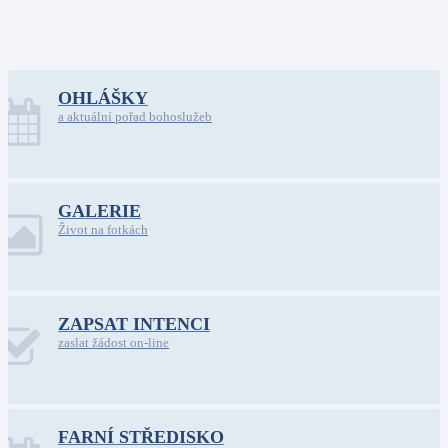
OHLÁŠKY
a aktuální pořad bohoslužeb
GALERIE
Život na fotkách
ZAPSAT INTENCI
zaslat žádost on-line
FARNÍ STŘEDISKO