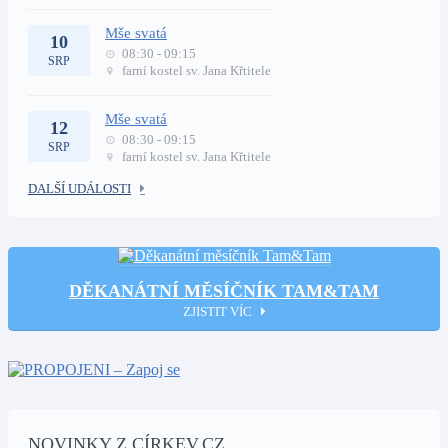
Mše svatá
10
08:30 - 09:15
SRP
farní kostel sv. Jana Křtitele
Mše svatá
12
08:30 - 09:15
SRP
farní kostel sv. Jana Křtitele
DALŠÍ UDÁLOSTI
DĚKANÁTNÍ MĚSÍČNÍK TAM&TAM
ZJISTIT VÍC
NOVINKY Z CÍRKEV.CZ