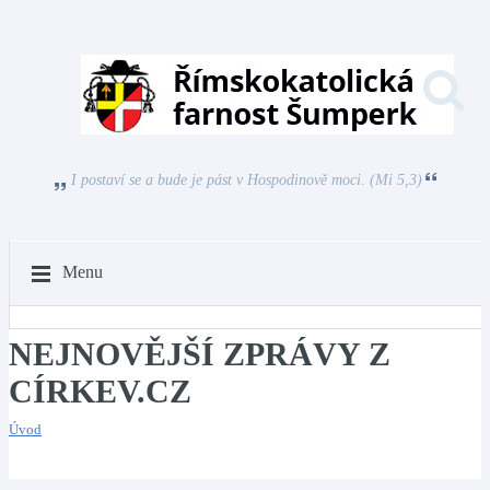
I postaví se a bude je pást v Hospodinově moci. (Mi 5,3)
Menu
NEJNOVĚJŠÍ ZPRÁVY Z
CÍRKEV.CZ
Úvod