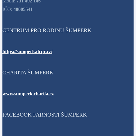
Mobil:
731 402 146
IČO:
48005541
CENTRUM PRO RODINU ŠUMPERK
https://sumperk.dcpr.cz/
CHARITA ŠUMPERK
www.sumperk.charita.cz
FACEBOOK FARNOSTI ŠUMPERK