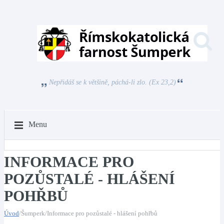
Nepřidáš se k většině, páchá-li zlo. (Ex 23,2)
Menu
INFORMACE PRO
POZŮSTALÉ - HLÁŠENÍ
POHŘBŮ
Úvod
/Šumperk/Informace pro pozůstalé - hlášení pohřbů