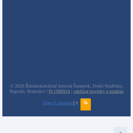
© 2026 Římskokatolické farnosti Šumperk, Dolní Studénky,
Rapotín, Bratrušov |
IS OMNIA
|
odebírat novinky e-mailem
Select Language
▼