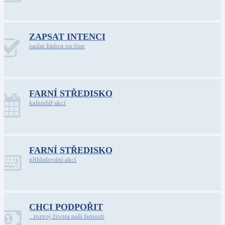
ZAPSAT INTENCI
zaslat žádost on-line
FARNÍ STŘEDISKO
kalendář akcí
FARNÍ STŘEDISKO
přihlašování akcí
CHCI PODPOŘIT
...rozvoj života naší farnosti