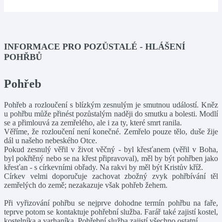
INFORMACE PRO POZŮSTALÉ - HLÁŠENÍ
POHŘBŮ
Pohřeb
Pohřeb a rozloučení s blízkým zesnulým je smutnou událostí. Kněz
u pohřbu může přinést pozůstalým naději do smutku a bolesti. Modlí
se a přimlouvá za zemřelého, ale i za ty, které smrt ranila.
Věříme, že rozloučení není konečné. Zemřelo pouze tělo, duše žije
dál u našeho nebeského Otce.
Pokud zesnulý věřil v život věčný - byl křesťanem (věřil v Boha,
byl pokřtěný nebo se na křest připravoval), měl by být pohřben jako
křesťan - s církevními obřady. Na rakvi by měl být Kristův kříž.
Církev velmi doporučuje zachovat zbožný zvyk pohřbívání těl
zemřelých do země; nezakazuje však pohřeb žehem.
Při vyřizování pohřbu se nejprve dohodne termín pohřbu na faře,
teprve potom se kontaktuje pohřební služba. Farář také zajistí kostel,
kostelníka a varhaníka. Pohřební služba zajistí všechno ostatní.