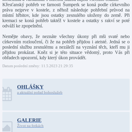
Křesťanský pohřeb ve farnosti Šumperk se koná podle církevního
práva nejprve v kostele, z něhož následuje pohřební průvod na
místní hřbitov, kde jsou ostatky zesnulého uloženy do země. Při
kremaci se koná pohřeb taktéž v kostele a ostatky s rakví se poté
odváží ke zpopelnění.
Nemějte obavy, že neznáte všechny úkony při mši svaté nebo
církevním rozloučení, či že na pohřeb přijdou i ateisté. Jedná se o
poslední službu zesnulému a nezáleží na vyznání těch, kteří mu ji
přijdou prokázat. Kněz si je této situace vědomý, proto Vás při
obřadech upozorní, kdy který úkon provádět.
Datum poslední změny: 11.5.2023 21:29:35
OHLÁŠKY
a aktuální pořad bohoslužeb
GALERIE
Život na fotkách