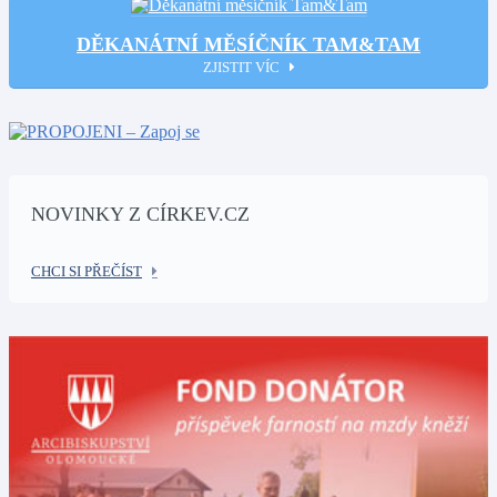
DĚKANÁTNÍ MĚSÍČNÍK TAM&TAM
ZJISTIT VÍC
NOVINKY Z CÍRKEV.CZ
CHCI SI PŘEČÍST